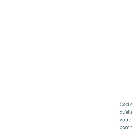
Ceci 
qu’el
votre
comme