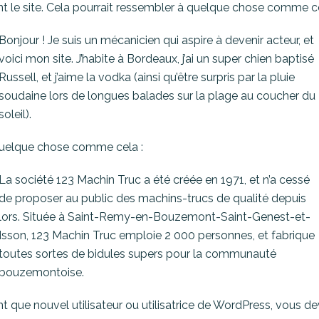
ant le site. Cela pourrait ressembler à quelque chose comme ce
Bonjour ! Je suis un mécanicien qui aspire à devenir acteur, et
voici mon site. J’habite à Bordeaux, j’ai un super chien baptisé
Russell, et j’aime la vodka (ainsi qu’être surpris par la pluie
soudaine lors de longues balades sur la plage au coucher du
soleil).
uelque chose comme cela :
La société 123 Machin Truc a été créée en 1971, et n’a cessé
de proposer au public des machins-trucs de qualité depuis
lors. Située à Saint-Remy-en-Bouzemont-Saint-Genest-et-
Isson, 123 Machin Truc emploie 2 000 personnes, et fabrique
toutes sortes de bidules supers pour la communauté
bouzemontoise.
nt que nouvel utilisateur ou utilisatrice de WordPress, vous de