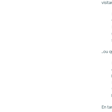
visit
…ou q
En ta